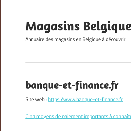
Skip
to
content
Magasins Belgiqu
Annuaire des magasins en Belgique à découvrir
banque-et-finance.fr
Site web :
https://www.banque-et-finance.fr
Cinq moyens de paiement importants à connaît