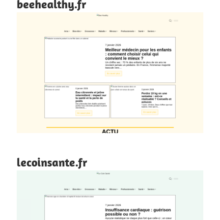
beehealthy.fr
lecoinsante.fr