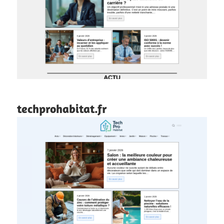
techprohabitat.fr