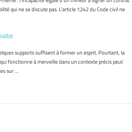
le-même : l’incapacité légale d’un mineur à signer un contrat
ité qui ne se discute pas. L’article 1242 du Code civil ne
naître
elques supports suffisent à former un esprit. Pourtant, la
qui fonctionne à merveille dans un contexte précis peut
tes sur …