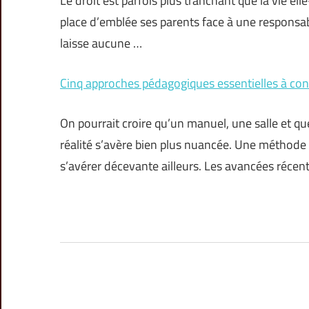
Le droit est parfois plus tranchant que la vie el
place d’emblée ses parents face à une responsabil
laisse aucune …
Cinq approches pédagogiques essentielles à con
On pourrait croire qu’un manuel, une salle et qu
réalité s’avère bien plus nuancée. Une méthode 
s’avérer décevante ailleurs. Les avancées récen